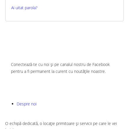
Ai uitat parola?
Conectează-te cu noi și pe canalul nostru de Facebook
pentru a fi permanent la curent cu noutățile noastre.
FACEBOOK
INSTAGRAM
Despre noi
O echipă dedicată, o locație primitoare și servicii pe care le vei