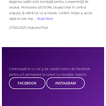
alegerea cazării este esențială pentru o experiență de
neuitat. Pensiunea GEOSTAR, situată chiar în centrul
orașului, îți oferă tot ce ai nevoie: confort, liniște și acces
rapid la cele mai …
Read More
27/05/2025
Featured Post
Conectează-te cu noi și pe canalul nostru de Facebook
pentru a fi permanent la curent cu noutățile noastre.
FACEBOOK
INSTAGRAM