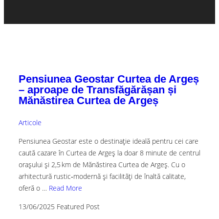
Pensiunea Geostar Curtea de Argeș
– aproape de Transfăgărășan și
Mănăstirea Curtea de Argeș
Articole
Pensiunea Geostar este o destinație ideală pentru cei care
caută cazare în Curtea de Argeș la doar 8 minute de centrul
orașului și 2,5 km de Mănăstirea Curtea de Argeș. Cu o
arhitectură rustic‑modernă și facilități de înaltă calitate,
oferă o …
Read More
13/06/2025
Featured Post