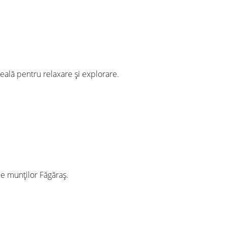
ală pentru relaxare și explorare.
ele munților Făgăraș.