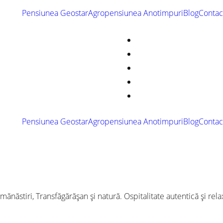
Pensiunea Geostar
Agropensiunea Anotimpuri
Blog
Contac
Pensiunea Geostar
Agropensiunea Anotimpuri
Blog
Contac
ănăstiri, Transfăgărășan și natură. Ospitalitate autentică și rel