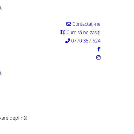
t
Contactați-ne
Cum să ne găsiți
0770 357 624
t
axare deplină!