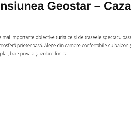
ensiunea Geostar – Cazar
e mai importante obiective turistice și de traseele spectaculoas
osferă prietenoasă. Alege din camere confortabile cu balcon și 
at, baie privată și izolare fonică.