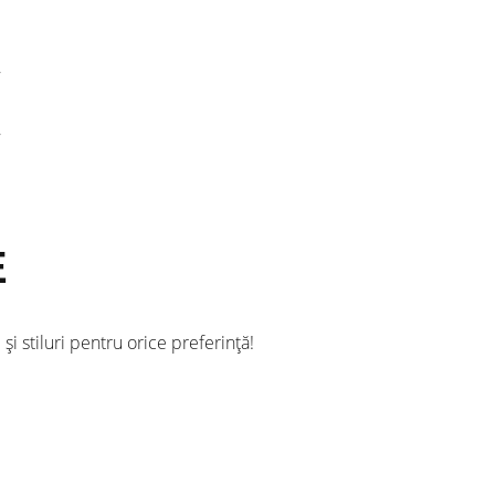
E
i stiluri pentru orice preferință!