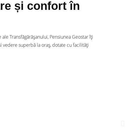
e și confort în
e ale Transfăgărășanului, Pensiunea Geostar îți
vedere superbă la oraș, dotate cu facilități