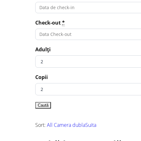
Check-out
*
Adulți
Copii
Sort:
All
Camera dubla
Suita