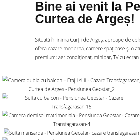
Bine ai venit la P
Curtea de Argeș!
Situată în inima Curții de Argeș, aproape de cel
oferă cazare modernă, camere spațioase și o atm
premium: aer condiționat, minibar, TV cu ecran pl