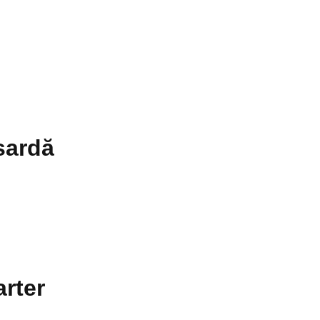
sardă
arter