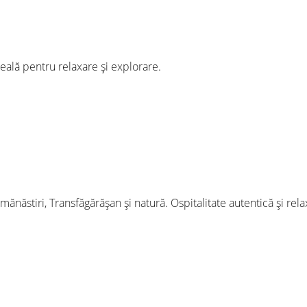
ală pentru relaxare și explorare.
ănăstiri, Transfăgărășan și natură. Ospitalitate autentică și rel