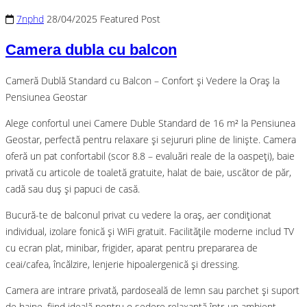
7nphd
28/04/2025
Featured Post
Camera dubla cu balcon
Cameră Dublă Standard cu Balcon – Confort și Vedere la Oraș la
Pensiunea Geostar
Alege confortul unei Camere Duble Standard de 16 m² la Pensiunea
Geostar, perfectă pentru relaxare și sejururi pline de liniște. Camera
oferă un pat confortabil (scor 8.8 – evaluări reale de la oaspeți), baie
privată cu articole de toaletă gratuite, halat de baie, uscător de păr,
cadă sau duș și papuci de casă.
Bucură-te de balconul privat cu vedere la oraș, aer condiționat
individual, izolare fonică și WiFi gratuit. Facilitățile moderne includ TV
cu ecran plat, minibar, frigider, aparat pentru prepararea de
ceai/cafea, încălzire, lenjerie hipoalergenică și dressing.
Camera are intrare privată, pardoseală de lemn sau parchet și suport
de haine, fiind ideală pentru o ședere relaxantă într-un ambient